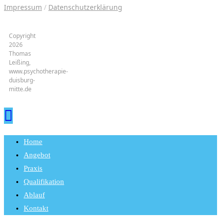
Impressum
/
Datenschutzerklärung
Copyright
2026
Thomas
Leißing,
www.psychotherapie-
duisburg-
mitte.de
Home
Angebot
Praxis
Qualifikation
Ablauf
Kontakt